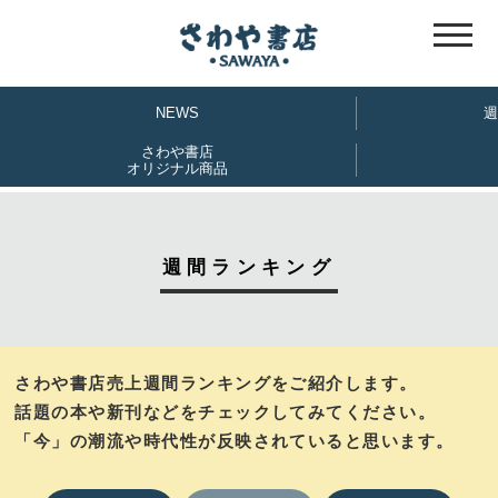
ホーム
NEWS
NEWS
週
週間ランキング
さわや書店
さわや書店 おすすめ本
オリジナル商品
さわや書店オリジナル商品
メディアで紹介した本
週間ランキング
さわや探偵団
郷土のおはなしおすすめスポット
さわや書店売上週間ランキングをご紹介します。
さわベス一覧
話題の本や新刊などをチェックしてみてください。
盛岡大通商店街懐かしのブックカバー
「今」の潮流や時代性が反映されていると思います。
会社概要
店舗一覧