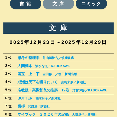
書 籍
文 庫
コミック
サービス一覧
求人情報
文 庫
2025年12月23日～2025年12月29日
思考の整理学
1 位
外山滋比古／筑摩書房
人間標本
2 位
湊かなえ／KADOKAWA
国宝 上・下
3 位
吉田修一／朝日新聞出版
成瀬は天下を獲りにいく
4 位
宮島未奈／新潮社
准教授・高槻彰良の推察 12巻
5 位
澤村御影／KADOKAWA
BUTTER
6 位
柚木麻子／新潮社
爆弾
7 位
呉勝浩／講談社
マイブック ２０２６年の記録
8 位
大貫卓也／新潮社