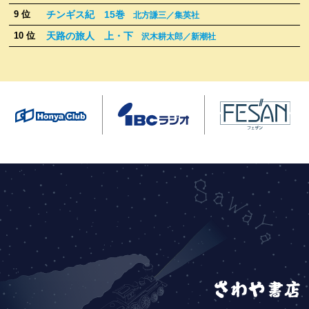
チンギス紀 15巻
9 位
北方謙三／集英社
天路の旅人 上・下
10 位
沢木耕太郎／新潮社