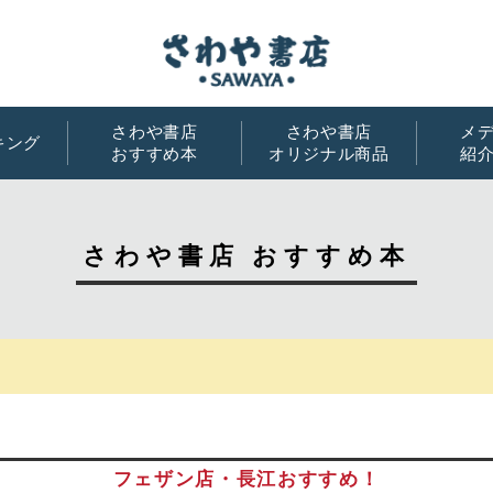
さわや書店
さわや書店
メ
キング
おすすめ本
オリジナル商品
紹
籍
庫
さわや書店 おすすめ本
ク
フェザン店・長江おすすめ！