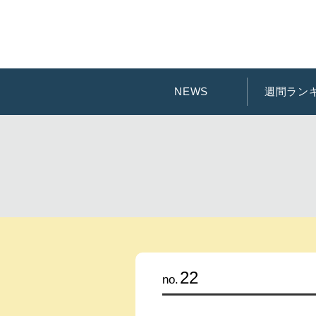
NEWS
週間ラン
書 
文 
コミッ
22
no.