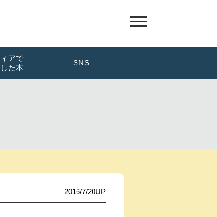
ホーム
NEWS
週間ランキング
ディアで
SNS
介した本
さわや書店 おすすめ本
本店
さわや書店オリジナル商品
フェザン
メディアで紹介した本
ORIORIの栞ちゃん
byさわや書店
さわや探偵団
野辺地
郷土のおはなしおすすめスポット
さわベス一覧
盛岡大通商店街懐かしのブックカバー
2016/7/20UP
会社概要
店舗一覧